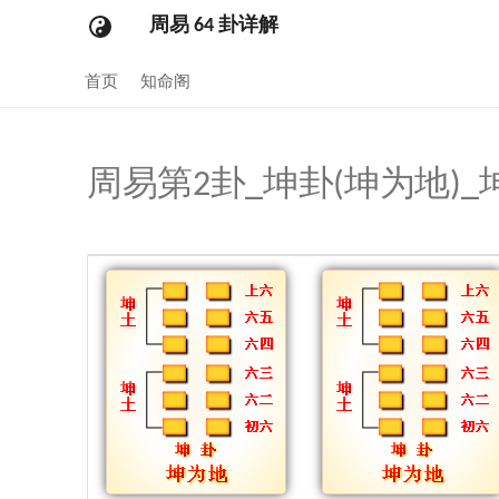
周易 64 卦详解
首页
知命阁
周易第2卦_坤卦(坤为地)