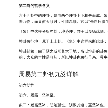
第二卦的哲学含义
六十四卦中的坤卦，是由两个坤卦上下相叠而成。象
养万物，而又依天顺时，性情温顺。它以“先迷后得”证
《象》中这样分析坤卦：地势坤，君子以厚德载物。
坤卦象征地，属于上上卦。《象》中这样来断此卦：
坤卦卦象：由于阴之成形莫大于地，所以坤卦的卦象
的，大众的本性是顺从，所以坤卦也象征母亲、母牛
周易第二卦初九爻详解
初六爻辞
初六。履霜，坚冰至。
象曰：履霜坚冰，阴始凝也。驯致其道，至坚冰也。