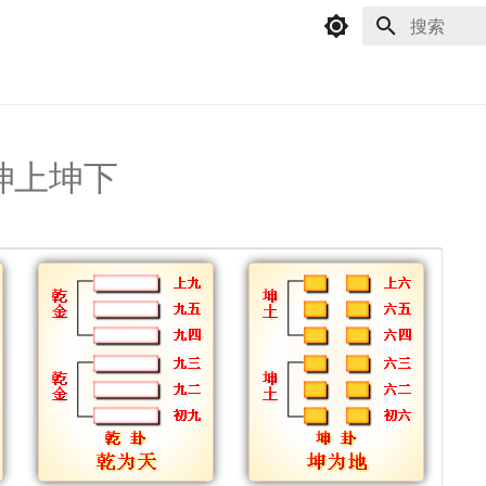
键入以开始
_坤上坤下