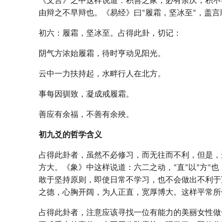
《文言》之中这样说道：积善之家，必有余庆；积不
由辩之不早辩也。《易经》曰“履霜，坚冰至”，盖言
初六：履霜，坚冰至。占得此卦，切记：
阴气方浓始履霜，待时亨动见阳光。
云中一力扶持起，水畔行人在北方。
事每因驯致，凝成戒履霜。
善应有余福，不善有余殃。
初九爻的哲学含义
占得此卦者，虽然不必修习，而无往而不利，但是，
方大。《象》中这样说道：六二之动，“直”以“方”
敢于坚持原则，即使日常不学习，也不会做出不利于
之德，心胸开阔，为人正直，宽厚博大。这样平常所
占得此卦者，注意应该寻找一位有能力的美丽女性做