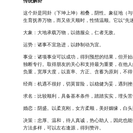
传统解卦
这个卦是同卦（下坤上坤）相叠，阴性。象征地（与
生育抚养万物，而又依天顺时，性情温顺。它以“先迷
大象：大地承载万物，以德服众，仁者无敌。
运势：诸事不宜急进，以静制动为宜。
事业：诸项事业可以成功，得到预想的结果，但开始
独断专行。取得朋友的关心和支持最为重要，在他人
负重，宽厚大度，以直率、方正、含蓄为原则，不得
经商：机遇不很好，切莫冒险，以稳健为妥，遇到挫
求名：比较顺利，具备基本条件，踏踏实实，埋头苦
婚恋：阴盛。以柔克刚，女方柔顺，美好姻缘，白头
决策：忠厚、温和，待人真诚，热心助人，因此也能
方法多样，可以左右逢源，得到赞许。