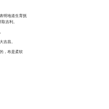
表明地道生育抚
获取吉利。
。
大吉昌。
的，布是柔软