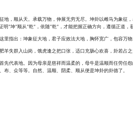
征地，顺从天。承载万物，伸展无穷无尽。坤卦以雌马为象征，
明“坤”顺从“乾”，依随“乾”，才能把握正确方向，遵循正道，
这里指出：坤象征大地，君子应效法大地，胸怀宽广，包容万物
肥羊失群入山岗，饿虎逢之把口张，适口充肠心欢喜，卦若占之
首先代表地。因为母亲是慈祥而温柔的，母牛是温顺而任劳任怨
、布、众等等。自然、温顺、阴柔、顺从便是坤卦的卦德了。