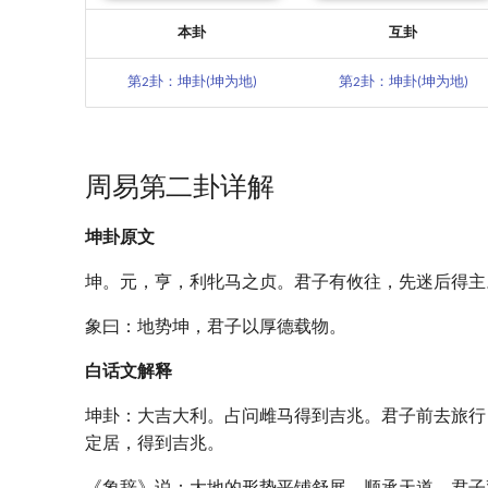
本卦
互卦
第2卦：坤卦(坤为地)
第2卦：坤卦(坤为地)
周易第二卦详解
坤卦原文
坤。元，亨，利牝马之贞。君子有攸往，先迷后得主
象曰：地势坤，君子以厚德载物。
白话文解释
坤卦：大吉大利。占问雌马得到吉兆。君子前去旅行
定居，得到吉兆。