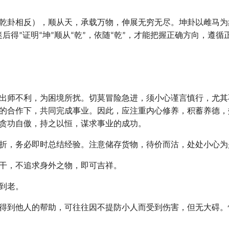
乾卦相反），顺从天，承载万物，伸展无穷无尽。坤卦以雌马为
后得”证明“坤”顺从“乾”，依随“乾”，才能把握正确方向，遵循
出师不利，为困境所扰。切莫冒险急进，须小心谨言慎行，尤其
的合作下，共同完成事业。因此，应注重内心修养，积蓄养德，
贪功自傲，持之以恒，谋求事业的成功。
折，务必即时总结经验。注意储存货物，待价而沽，处处小心为
干，不追求身外之物，即可吉祥。
到老。
得到他人的帮助，可往往因不提防小人而受到伤害，但无大碍。