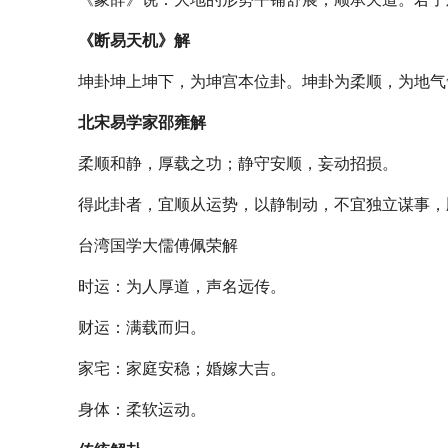
《象辞》说：大地的形势平铺舒展，顺承天道。君子
《断易天机》解
坤卦坤上坤下，为坤宫本位卦。坤卦为柔顺，为地气
北宋易学家邵雍解
柔顺和静，厚载之功；静守安顺，妄动招损。
得此卦者，宜顺从运势，以静制动，不宜独立谋事，
台湾国学大儒傅佩荣解
时运：为人厚道，声名远传。
财运：满载而归。
家宅：家庭安稳；婚嫁大吉。
身体：柔软运动。