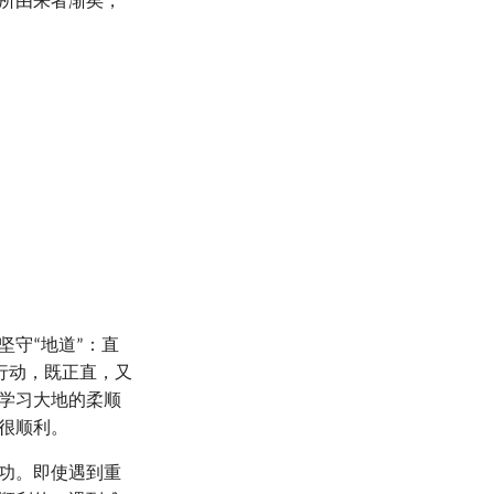
所由来者渐矣，
守“地道”：直
行动，既正直，又
学习大地的柔顺
很顺利。
功。即使遇到重